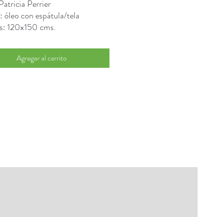
Patricia Perrier
: óleo con espátula/tela
s: 120x150 cms.
Agregar al carrito