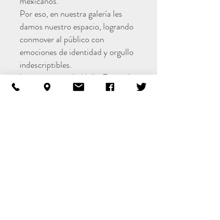
mexicanos.
Por eso, en nuestra galería les
damos nuestro espacio, logrando
conmover al público con
emociones de identidad y orgullo
indescriptibles.
La trayectoria de Malke Tapuach
en el mundo del arte es
impresionante. Su dedicación y
profunda pasión por esta
actividad, le han conferido gran
prestigio y confiabilidad en
México y en el extranjero.
Gracias a esta notable trayectoria,
en el 2011 empieza a vivir otra
emocionante experiencia, quizás
de las más importantes en su vida:
dirigir su propia galería, Arte XXI,