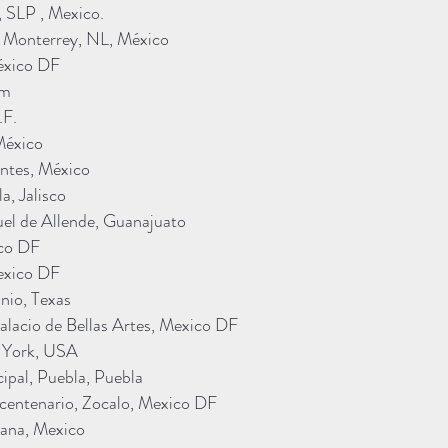
, SLP , Mexico.
 Monterrey, NL, México
éxico DF
um
.F.
 México
entes, México
, Jalisco
el de Allende, Guanajuato
ico DF
exico DF
nio, Texas
lacio de Bellas Artes, Mexico DF
 York, USA
ipal, Puebla, Puebla
icentenario, Zocalo, Mexico DF
uana, Mexico