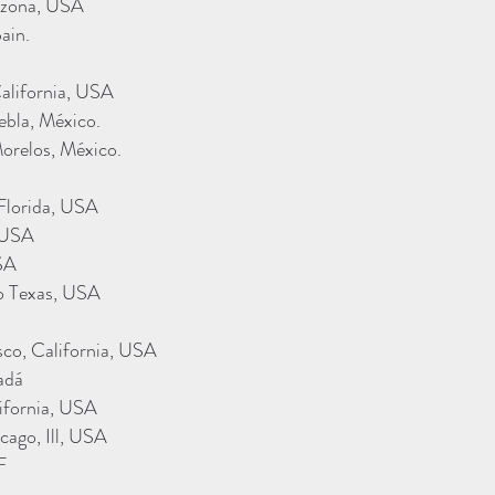
rizona, USA
ain.
alifornia, USA
ebla, México.
orelos, México.
Florida, USA
a USA
USA
o Texas, USA
sco, California, USA
adá
lifornia, USA
cago, Ill, USA
F
.