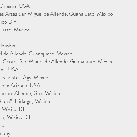
 Orleans, USA
as Artes San Miguel de Allende, Guanajuato, México
ico D.F.
juato, México.
olombia
el de Allende, Guanajuato, México
l Center San Miguel de Allende, Guanajuato, México
ans, USA.
scalientes, Ags. México
enix Arizona, USA
el de Allende, Gto. México
huca”, Hidalgo, México
, México DF
la, México D.F.
co.
rmany