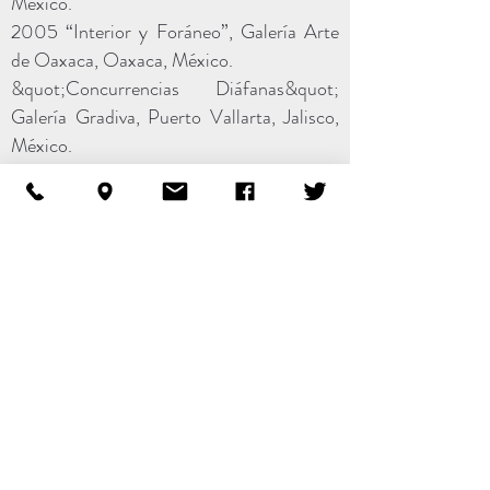
México.
2005 “Interior y Foráneo”, Galería Arte
de Oaxaca, Oaxaca, México.
&quot;Concurrencias Diáfanas&quot;
Galería Gradiva, Puerto Vallarta, Jalisco,
México.
2004 “Las Cuatro Estaciones”, Galería
Arte de Oaxaca, Oaxaca, México.
&quot;Obra reciente&quot; Galería
Gradiva, Puerto Vallarta, Jalisco, México.
2003 “Topismos: Paisaje y Figura”,
Galería Zulug, México, DF.
&quot;Espejismos para el Ocio&quot;
Galería Gradiva, Puerto Vallarta, Jalisco,
México.
2002 “Utopías de exteriores”, Galería
Arte de Oaxaca, Oaxaca, México.
2001 “Alas sonoras vientos fugaces”,