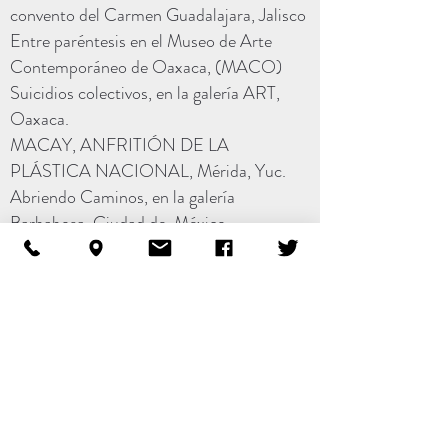
convento del Carmen Guadalajara, Jalisco
Entre paréntesis en el Museo de Arte
Contemporáneo de Oaxaca, (MACO)
Suicidios colectivos, en la galería ART,
Oaxaca.
MACAY, ANFRITIÓN DE LA
PLÁSTICA NACIONAL, Mérida, Yuc.
Abriendo Caminos, en la galería
Barbabosa. Ciudad de México.
2008 1900
/2008 Dos respuestas al
trabajo de Frederick Starr, Centro
Fotográfico Manuel Álvarez Bravo.
Oaxaca, Mex.
En Memoría del 68, imágenes en muro, la
Curtiduría. Oaxaca, Mex.
Oaxaca, Arte y naturaleza, el poder de las
pequeñas cosas, Biblioteca Andrés