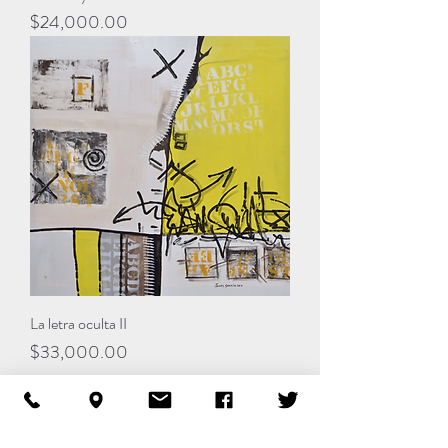
Precio
$24,000.00
La letra oculta II
Precio
$33,000.00